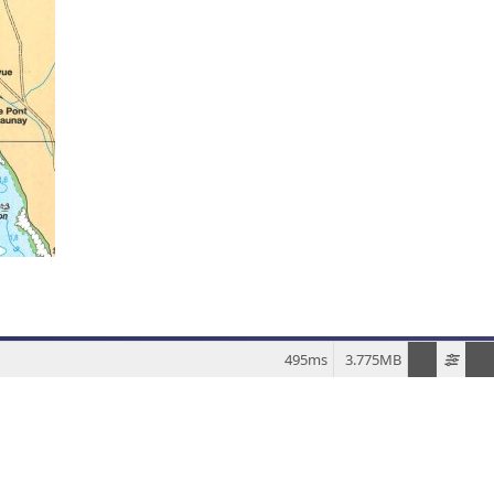
495ms
3.775MB